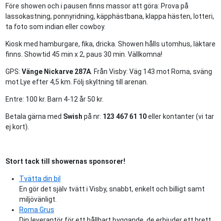
Före showen och i pausen finns massor att göra: Prova på
lassokastning, ponnyridning, käpphästbana, klappa hästen, lotteri,
ta foto som indian eller cowboy.
Kiosk med hamburgare, fika, dricka. Showen hålls utomhus, läktare
finns. Showtid 45 min x 2, paus 30 min. Vällkomna!
GPS:
Vänge Nickarve 287A
. Från Visby: Väg 143 mot Roma, sväng
mot Lye efter 4,5 km. Följ skyltning till arenan.
Entre: 100 kr. Barn 4-12 år 50 kr.
Betala gärna med
Swish
på nr:
123 467 61 10
eller kontanter (vi tar
ej kort).
Stort tack till showernas sponsorer!
Tvätta din bil
En gör det själv tvätt i Visby, snabbt, enkelt och billigt samt
miljövänligt.
Roma Grus
Din leverantör för ett hållbart byggande, de erbjuder ett brett