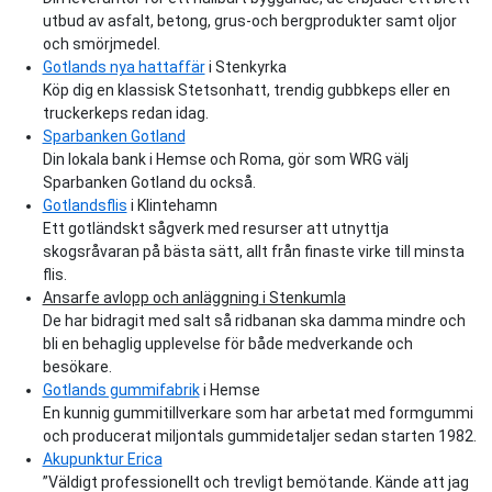
utbud av asfalt, betong, grus-och bergprodukter samt oljor
och smörjmedel.
Gotlands nya hattaffär
i Stenkyrka
Köp dig en klassisk Stetsonhatt, trendig gubbkeps eller en
truckerkeps redan idag.
Sparbanken Gotland
Din lokala bank i Hemse och Roma, gör som WRG välj
Sparbanken Gotland du också.
Gotlandsflis
i Klintehamn
Ett gotländskt sågverk med resurser att utnyttja
skogsråvaran på bästa sätt, allt från finaste virke till minsta
flis.
Ansarfe avlopp och anläggning
i Stenkumla
De har bidragit med salt så ridbanan ska damma mindre och
bli en behaglig upplevelse för både medverkande och
besökare.
Gotlands gummifabrik
i Hemse
En kunnig gummitillverkare som har arbetat med formgummi
och producerat miljontals gummidetaljer sedan starten 1982.
Akupunktur Erica
”Väldigt professionellt och trevligt bemötande. Kände att jag