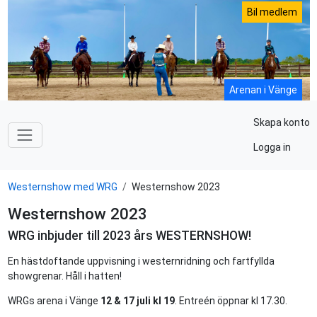
Bil medlem
Arenan i Vänge
Skapa konto
Logga in
Westernshow med WRG
Westernshow 2023
Westernshow 2023
WRG inbjuder till 2023 års WESTERNSHOW!
En hästdoftande uppvisning i westernridning och fartfyllda
showgrenar. Håll i hatten!
WRGs arena i Vänge
12 & 17 juli kl 19
. Entreén öppnar kl 17.30.