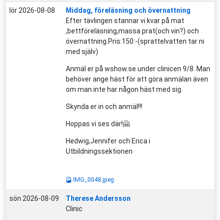
lör 2026-08-08
Middag, föreläsning och övernattning
Efter tävlingen stannar vi kvar på mat
,bettföreläsning,massa prat(och vin?) och
övernattning.Pris:150:-(sprattelvatten tar ni
med själv)
Anmäl er på wshow.se under clinicen 9/8. Man
behöver ange häst för att göra anmälan även
om man inte har någon häst med sig.
Skynda er in och anmäl!!!
Hoppas vi ses där!🤗
Hedwig,Jennifer och Erica i
Utbildningssektionen
IMG_0048.jpeg
sön 2026-08-09
Therese Andersson
Clinic